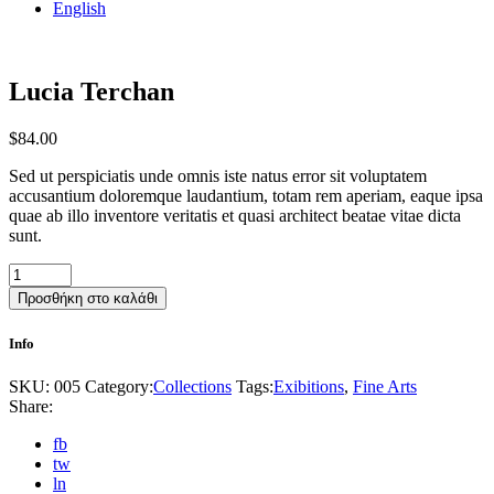
English
Lucia Terchan
$
84.00
Sed ut perspiciatis unde omnis iste natus error sit voluptatem
accusantium doloremque laudantium, totam rem aperiam, eaque ipsa
quae ab illo inventore veritatis et quasi architect beatae vitae dicta
sunt.
Lucia
Terchan
Προσθήκη στο καλάθι
quantity
Info
SKU:
005
Category:
Collections
Tags:
Exibitions
,
Fine Arts
Share:
fb
tw
ln