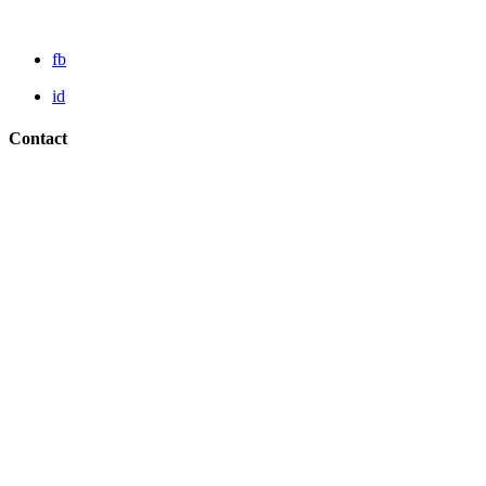
fb
id
Contact