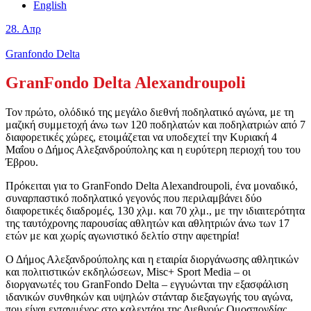
English
28.
Απρ
Granfondo Delta
GranFondo Delta Alexandroupoli
Τον πρώτο, ολόδικό της μεγάλο διεθνή ποδηλατικό αγώνα, με τη
μαζική συμμετοχή άνω των 120 ποδηλατών και ποδηλατριών από 7
διαφορετικές χώρες, ετοιμάζεται να υποδεχτεί την Κυριακή 4
Μαΐου ο Δήμος Αλεξανδρούπολης και η ευρύτερη περιοχή του του
Έβρου.
Πρόκειται για το GranFondo Delta Alexandroupoli, ένα μοναδικό,
συναρπαστικό ποδηλατικό γεγονός που περιλαμβάνει δύο
διαφορετικές διαδρομές, 130 χλμ. και 70 χλμ., με την ιδιαιτερότητα
της ταυτόχρονης παρουσίας αθλητών και αθλητριών άνω των 17
ετών με και χωρίς αγωνιστικό δελτίο στην αφετηρία!
Ο Δήμος Αλεξανδρούπολης και η εταιρία διοργάνωσης αθλητικών
και πολιτιστικών εκδηλώσεων, Misc+ Sport Media – οι
διοργανωτές του GranFondo Delta – εγγυώνται την εξασφάλιση
ιδανικών συνθηκών και υψηλών στάνταρ διεξαγωγής του αγώνα,
που είναι ενταγμένος στο καλεντάρι της Διεθνούς Ομοσπονδίας