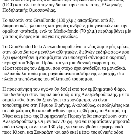
(UCI) και τελεί υπό την αιγίδα και την εποπτεία της Ελληνικής
Ποδηλατικής Ομοσπονδίας.
Το πελοτόν στο GranFondo (130 χλμ.) απαρτίζεται από έξι
διαφορετικές ηλικιακές κατηγορίες ανδρών, μία γυναικών και την
ομαδική κατάταξη, ενώ το Medio-fondo (70 χλμ.) περιλαμβάνει μία
για τους άνδρες και μία για τις γυναίκες.
Το GranFondo Delta Alexandroupoli είναι ο νέος λαμπερός κρίκος
στην αλυσίδα των μεγάλων αθλητικών, διεθνών εκδηλώσεων που
έχει φιλοξενήσει ή ετοιμάζεται να υποδεχτεί σύντομα η ακριτική
περιοχή του Έβρου. Πρόκειται για μια ιδανική έκφραση της
εξωστρέφειας του Δήμου, που στόχο έχει αναδείξει τα μοναδικά,
πολυποίκιλα τοπία μιας ραγδαία αναπτυσσόμενης περιοχής, στο
πλαίσιο της τόνωσης του αθλητικού τουρισμού.
Η προεκκίνηση του αγώνα θα δοθεί από τον εμβληματικό Φάρο,
που δεσπόζει στον παραλιακό δρόμο της Αλεξανδρούπολης, με το
σημείο «0», όταν θα ξεκινήσει το χρονόμετρο, να είναι
τοποθετημένο στη Γέφυρα Ειρήνης. Ακολούθως, οι ποδηλάτες και
οι ποδηλάτριες θα κατευθυνθούν προς τις Φέρρες, το Λουτρό, τη
Νίψα και μέσω της Βιομηχανικής Περιοχής θα επιστρέψουν στην
Αλεξανδρούπολη. Οι μεν των 70 χλμ για να τερματίσουν μπροστά
από το Φάρο, οι δε των 130 χλμ, για να κινηθούν περιφερειακά
προς Κίρκη, και Συκοράχη και από εκεί μέσω της εθνικής οδού